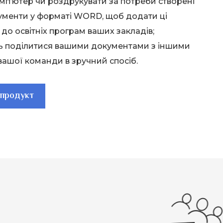
омп’ютер чи роздрукувати за потреби створені
ументи у форматі WORD, щоб додати ці
до освітніх програм ваших закладів;
ь поділитися вашими документами з іншими
ашої команди в зручний спосіб.
 продукт