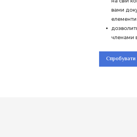
на свій к
вами док
елементи 
дозволит
членами в
Спробувати