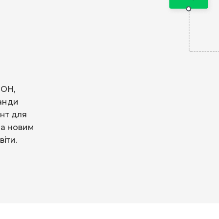
МОН,
манди
нт для
за новим
іти.