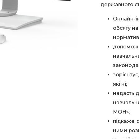
державного ст
Онлайн-і
обсягу на
норматив
допоможе
навчальни
законодав
зорієнтує,
які ні;
надасть д
навчальн
МОН»;
підкаже, 
ними роз